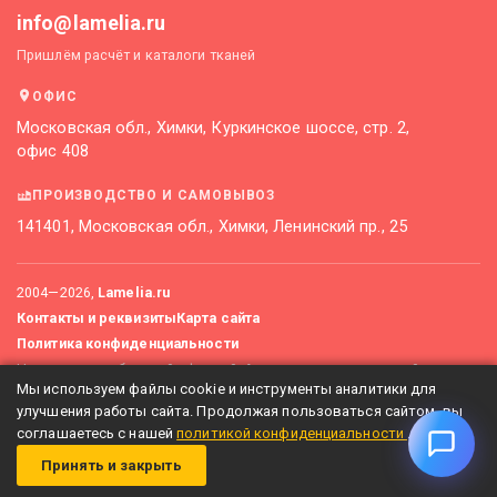
info@lamelia.ru
Пришлём расчёт и каталоги тканей
ОФИС
Московская обл., Химки, Куркинское шоссе, стр. 2,
офис 408
ПРОИЗВОДСТВО И САМОВЫВОЗ
141401, Московская обл., Химки, Ленинский пр., 25
2004—
2026
,
Lamelia.ru
Контакты и реквизиты
Карта сайта
Политика конфиденциальности
Не является публичной офертой. Актуальные цены уточняйте
Мы используем файлы cookie и инструменты аналитики для
у менеджеров.
улучшения работы сайта. Продолжая пользоваться сайтом, вы
соглашаетесь с нашей
политикой конфиденциальности
.
Принять и закрыть