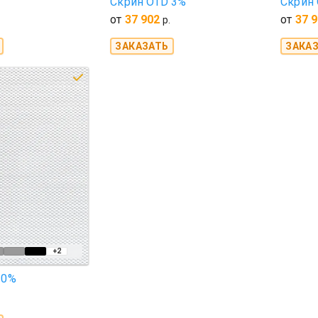
Скрин OTD 3%
Скрин
от
37 902
от
37 
.
р.
ЗАКАЗАТЬ
ЗАКА
+2
 0%
.