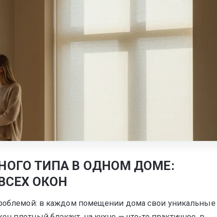
тура
ОГО ТИПА В ОДНОМ ДОМЕ:
ВСЕХ ОКОН
 проблемой: в каждом помещении дома свои уникальные
н плотный блэкаут, на кухне — что-то практичное, в