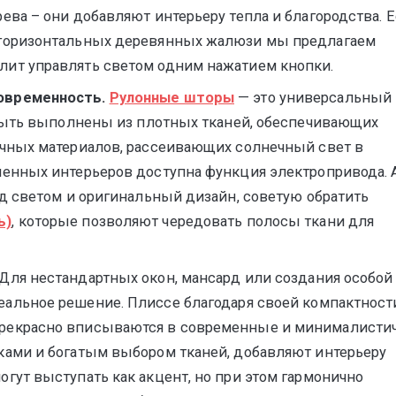
ева – они добавляют интерьеру тепла и благородства. 
 горизонтальных деревянных жалюзи мы предлагаем
лит управлять светом одним нажатием кнопки.
овременность.
Рулонные шторы
— это универсальный
т быть выполнены из плотных тканей, обеспечивающих
ачных материалов, рассеивающих солнечный свет в
менных интерьеров доступна функция электропривода. 
ад светом и оригинальный дизайн, советую обратить
ь)
, которые позволяют чередовать полосы ткани для
Для нестандартных окон, мансард или создания особой
альное решение. Плиссе благодаря своей компактност
прекрасно вписываются в современные и минималисти
ками и богатым выбором тканей, добавляют интерьеру
гут выступать как акцент, но при этом гармонично