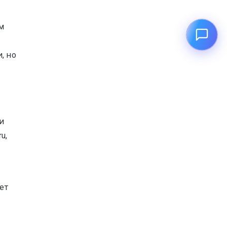
м
, но
и
u,
ет