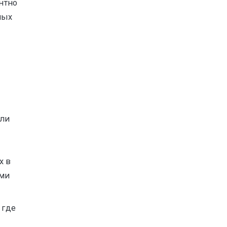
нтно
ных
или
х в
ыми
 где