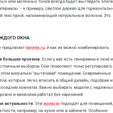
ерых или молочных тонов всегда будет выглядеть элега
териалы – к примеру, светлое дерево для горизонталь
 текстурой, напоминающей натуральные волокна. Это
АЖДОГО ОКНА
е предлагает
lamelia.ru
, и как их можно комбинировать.
я больших проемов.
Если у вас есть панорамные окна 
 отличным выбором. Они позволяют точно регулировать
и этом визуально "вытягивая" помещение. Современные
ов, которые легко вписать в общий дизайн, подобрав и
соседних комнатах. Важно выбирать модели с надежн
овно и механизм работал без нареканий.
я актуальности.
Эти
жалюзи
подходят для помещений,
тности, например, на кухне или в кабинете. Особенно