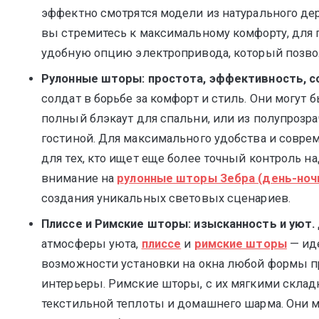
эффектно смотрятся модели из натурального дер
вы стремитесь к максимальному комфорту, для
удобную опцию электропривода, который позво
Рулонные шторы: простота, эффективность, с
солдат в борьбе за комфорт и стиль. Они могу
полный блэкаут для спальни, или из полупрозр
гостиной. Для максимального удобства и совре
для тех, кто ищет еще более точный контроль н
внимание на
рулонные шторы Зебра (день-ноч
создания уникальных световых сценариев.
Плиссе и Римские шторы: изысканность и уют.
атмосферы уюта,
плиссе
и
римские шторы
— иде
возможности установки на окна любой формы 
интерьеры. Римские шторы, с их мягкими склад
текстильной теплоты и домашнего шарма. Они мо