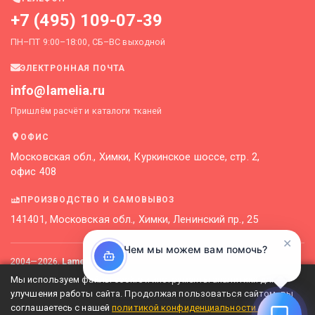
+7 (495) 109-07-39
ПН–ПТ 9:00–18:00, СБ–ВС выходной
ЭЛЕКТРОННАЯ ПОЧТА
info@lamelia.ru
Пришлём расчёт и каталоги тканей
ОФИС
Московская обл., Химки, Куркинское шоссе, стр. 2,
офис 408
ПРОИЗВОДСТВО И САМОВЫВОЗ
141401, Московская обл., Химки, Ленинский пр., 25
✕
Чем мы можем вам помочь?
2004—
2026
,
Lamelia.ru
Контакты и реквизиты
Карта сайта
Мы используем файлы cookie и инструменты аналитики для
Политика конфиденциальности
улучшения работы сайта. Продолжая пользоваться сайтом, вы
соглашаетесь с нашей
политикой конфиденциальности
.
Не является публичной офертой. Актуальные цены уточняйте