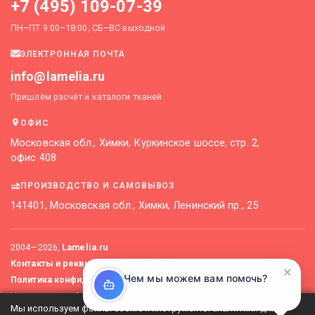
+7 (495) 109-07-39
ПН–ПТ 9:00–18:00, СБ–ВС выходной
ЭЛЕКТРОННАЯ ПОЧТА
info@lamelia.ru
Пришлём расчёт и каталоги тканей
ОФИС
Московская обл., Химки, Куркинское шоссе, стр. 2,
офис 408
ПРОИЗВОДСТВО И САМОВЫВОЗ
141401, Московская обл., Химки, Ленинский пр., 25
2004—
2026
,
Lamelia.ru
Контакты и реквизиты
Карта сайта
✕
Чем мы можем вам помочь?
Политика конфиденциальности
Не является публичной офертой. Актуальные цены уточняйте
Мы используем файлы cookie и инструменты аналитики для
у менеджеров.