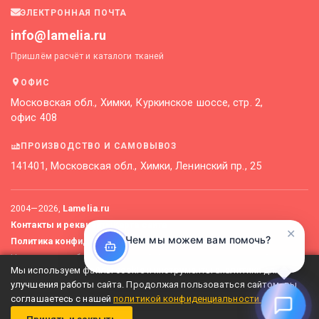
ЭЛЕКТРОННАЯ ПОЧТА
info@lamelia.ru
Пришлём расчёт и каталоги тканей
ОФИС
Московская обл., Химки, Куркинское шоссе, стр. 2,
офис 408
ПРОИЗВОДСТВО И САМОВЫВОЗ
141401, Московская обл., Химки, Ленинский пр., 25
2004—
2026
,
Lamelia.ru
Контакты и реквизиты
Карта сайта
✕
Чем мы можем вам помочь?
Политика конфиденциальности
Не является публичной офертой. Актуальные цены уточняйте
Мы используем файлы cookie и инструменты аналитики для
у менеджеров.
улучшения работы сайта. Продолжая пользоваться сайтом, вы
соглашаетесь с нашей
политикой конфиденциальности
.