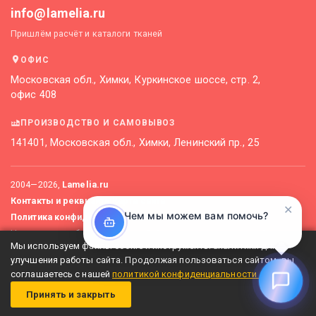
info@lamelia.ru
Пришлём расчёт и каталоги тканей
ОФИС
Московская обл., Химки, Куркинское шоссе, стр. 2,
офис 408
ПРОИЗВОДСТВО И САМОВЫВОЗ
141401, Московская обл., Химки, Ленинский пр., 25
2004—
2026
,
Lamelia.ru
Контакты и реквизиты
Карта сайта
✕
Чем мы можем вам помочь?
Политика конфиденциальности
Не является публичной офертой. Актуальные цены уточняйте
Мы используем файлы cookie и инструменты аналитики для
у менеджеров.
улучшения работы сайта. Продолжая пользоваться сайтом, вы
соглашаетесь с нашей
политикой конфиденциальности
.
Принять и закрыть