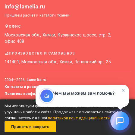
info@lamelia.ru
Пришлём расчёт и каталоги тканей
ОФИС
Московская обл., Химки, Куркинское шоссе, стр. 2,
офис 408
ПРОИЗВОДСТВО И САМОВЫВОЗ
141401, Московская обл., Химки, Ленинский пр., 25
2004—
2026
,
Lamelia.ru
Контакты и реквизиты
Карта сайта
✕
Чем мы можем вам помочь?
Политика конфиденциальности
Не является публичной офертой. Актуальные цены уточняйте
Мы используем файлы cookie и инструменты аналитики для
у менеджеров.
улучшения работы сайта. Продолжая пользоваться сайтом, вы
соглашаетесь с нашей
политикой конфиденциальности
.
Принять и закрыть