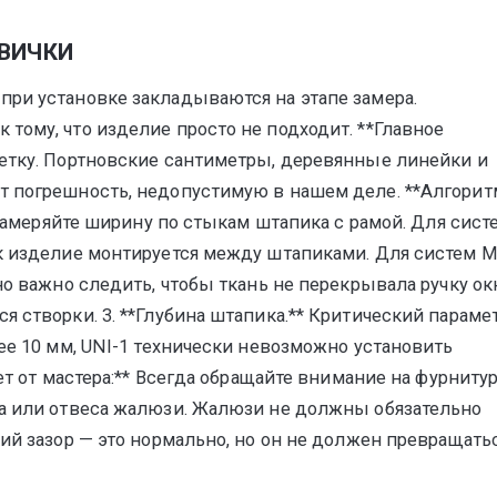
ОВИЧКИ
ри установке закладываются на этапе замера.
тому, что изделие просто не подходит. **Главное
летку. Портновские сантиметры, деревянные линейки и
т погрешность, недопустимую в нашем деле. **Алгорит
 Замеряйте ширину по стыкам штапика с рамой. Для сист
к изделие монтируется между штапиками. Для систем M
о важно следить, чтобы ткань не перекрывала ручку окн
 створки. 3. **Глубина штапика.** Критический параме
ее 10 мм, UNI-1 технически невозможно установить
ет от мастера:** Всегда обращайте внимание на фурниту
ба или отвеса жалюзи. Жалюзи не должны обязательно
ий зазор — это нормально, но он не должен превращать