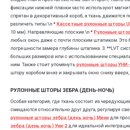
фиксации нижней планки часто используют магниты
спрятан в декоративный короб, а ткань движется 
различать типы:\n *
Кассетные рулонные шторы U
10 мм). Направляющие плоские.\n *
Рулонные штор
любых окон, даже с почти плоским штапиком. Это 
погрешности замера глубины штапика. 3. **LVT сис
больших размеров или с использованием специали
ним. Также стоит упомянуть
рулонные шторы УНИ-
штору коробом вниз и закрывать окно снизу вверх,
РУЛОННЫЕ ШТОРЫ ЗЕБРА (ДЕНЬ-НОЧЬ)
Особая категория, где ткань состоит из чередующ
смещаются относительно друг друга, регулируя с
рулонные шторы зебра (день ночь) Мини
для прос
зебра (день ночь) Уни-2
для идеальной интеграции