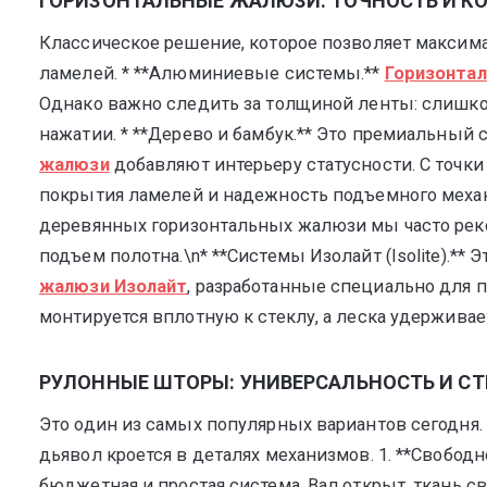
ГОРИЗОНТАЛЬНЫЕ ЖАЛЮЗИ: ТОЧНОСТЬ И КО
Классическое решение, которое позволяет максима
ламелей. * **Алюминиевые системы.**
Горизонта
Однако важно следить за толщиной ленты: слишк
нажатии. * **Дерево и бамбук.** Это премиальный 
жалюзи
добавляют интерьеру статусности. С точки
покрытия ламелей и надежность подъемного механ
деревянных горизонтальных жалюзи мы часто реко
подъем полотна.\n* **Системы Изолайт (Isolite).*
жалюзи Изолайт
, разработанные специально для п
монтируется вплотную к стеклу, а леска удержива
РУЛОННЫЕ ШТОРЫ: УНИВЕРСАЛЬНОСТЬ И С
Это один из самых популярных вариантов сегодня. 
дьявол кроется в деталях механизмов. 1. **Свобод
бюджетная и простая система. Вал открыт, ткань с