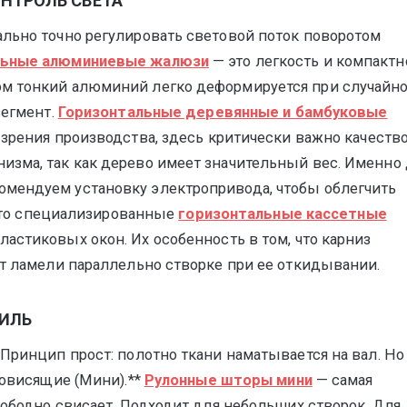
НТРОЛЬ СВЕТА
льно точно регулировать световой поток поворотом
льные алюминиевые жалюзи
— это легкость и компактн
ом тонкий алюминий легко деформируется при случайн
сегмент.
Горизонтальные деревянные и бамбуковые
 зрения производства, здесь критически важно качеств
изма, так как дерево имеет значительный вес. Именно
мендуем установку электропривода, чтобы облегчить
* Это специализированные
горизонтальные кассетные
ластиковых окон. Их особенность в том, что карниз
ет ламели параллельно створке при ее откидывании.
ТИЛЬ
Принцип прост: полотно ткани наматывается на вал. Но
новисящие (Мини).**
Рулонные шторы мини
— самая
вободно свисает. Подходит для небольших створок. Для