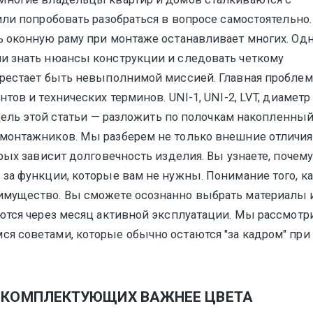
ли попробовать разобраться в вопросе самостоятельно.
ь оконную раму при монтаже останавливает многих. Од
и знать нюансы конструкции и следовать четкому
рестает быть невыполнимой миссией. Главная проблема
ов и технических терминов. UNI-1, UNI-2, LVT, диаметр
 Цель этой статьи — разложить по полочкам накопленны
монтажников. Мы разберем не только внешние отличия
рых зависит долговечность изделия. Вы узнаете, почем
за функции, которые вам не нужны. Понимание того, к
имущество. Вы сможете осознанно выбрать материалы 
аются через месяц активной эксплуатации. Мы рассмотр
я советами, которые обычно остаются "за кадром" при
О КОМПЛЕКТУЮЩИХ ВАЖНЕЕ ЦВЕТА