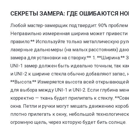
СЕКРЕТЫ ЗАМЕРА: ГДЕ ОШИБАЮТСЯ Н
Любой мастер-замерщик подтвердит: 90% проблем п
Неправильно измеренная ширина может привести к 
правило:** Используйте только металлическую ру
лазерные дальномеры (на малых расстояниях) даю
замера для установки на створку:** 1. **Ширина.**
UNI-1 замер должен быть идеально точным, так ка
и UNI-2 к ширине стекла обычно добавляют запас, н
**Высота.** Измеряется высота всей открывающейся
для выбора между UNI-1 и UNI-2. Если глубина мен
корректно — ткань будет прилипать к стеклу. **Сов
окна. Петли и ручки могут мешать движению коро
плотно прилегать к окну, небольшой технологическ
огромную щель, через которую будет бить солнце.