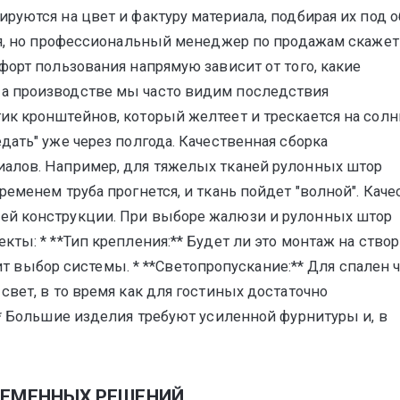
руются на цвет и фактуру материала, подбирая их под 
ия, но профессиональный менеджер по продажам скажет
форт пользования напрямую зависит от того, какие
а производстве мы часто видим последствия
к кронштейнов, который желтеет и трескается на солн
ать" уже через полгода. Качественная сборка
алов. Например, для тяжелых тканей рулонных штор
еменем труба прогнется, и ткань пойдет "волной". Каче
ей конструкции. При выборе жалюзи и рулонных штор
ты: * **Тип крепления:** Будет ли это монтаж на створ
сит выбор системы. * **Светопропускание:** Для спален 
вет, в то время как для гостиных достаточно
** Большие изделия требуют усиленной фурнитуры и, в
РЕМЕННЫХ РЕШЕНИЙ