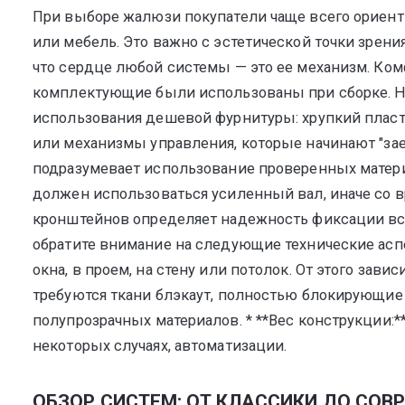
При выборе жалюзи покупатели чаще всего ориенти
или мебель. Это важно с эстетической точки зрен
что сердце любой системы — это ее механизм. Ком
комплектующие были использованы при сборке. Н
использования дешевой фурнитуры: хрупкий пласти
или механизмы управления, которые начинают "заед
подразумевает использование проверенных матери
должен использоваться усиленный вал, иначе со вр
кронштейнов определяет надежность фиксации вс
обратите внимание на следующие технические аспек
окна, в проем, на стену или потолок. От этого зави
требуются ткани блэкаут, полностью блокирующие с
полупрозрачных материалов. * **Вес конструкции:
некоторых случаях, автоматизации.
ОБЗОР СИСТЕМ: ОТ КЛАССИКИ ДО СОВ