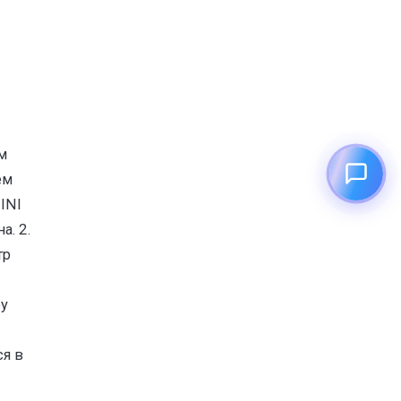
м
ем
INI
а. 2.
тр
ру
ся в