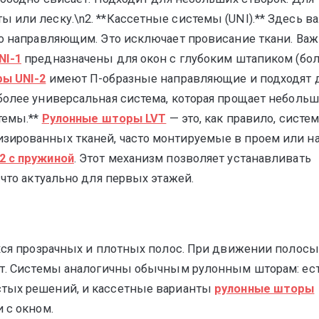
 или леску.\n2. **Кассетные системы (UNI).** Здесь в
по направляющим. Это исключает провисание ткани. Ва
NI-1
предназначены для окон с глубоким штапиком (бо
ы UNI-2
имеют П-образные направляющие и подходят 
более универсальная система, которая прощает неболь
темы.**
Рулонные шторы LVT
— это, как правило, систе
зированных тканей, часто монтируемые в проем или н
2 с пружиной
. Этот механизм позволяет устанавливать
 что актуально для первых этажей.
ихся прозрачных и плотных полос. При движении полосы
вет. Системы аналогичны обычным рулонным шторам: ес
тых решений, и кассетные варианты
рулонные шторы
 с окном.