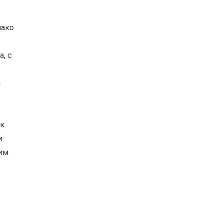
нако
, с
й
у
ак
и
им