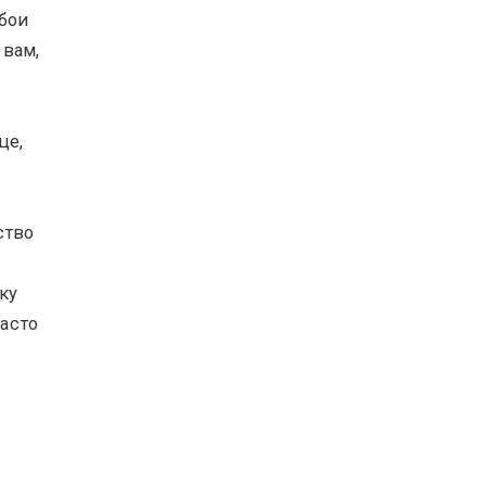
обои
 вам,
це,
ство
ку
часто