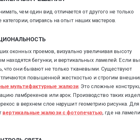
мать, чем один вид отличается от другого не только
 категории, опираясь на опыт наших мастеров.
КЦИОНАЛЬНОСТЬ
ших оконных проемов, визуально увеличивая высоту
ром находятся бегунки, и вертикальных ламелей. Если в
ть, что они бывают не только тканевыми. Существуют
отличаются повышенной жесткостью и строгим внешн
ные мультифактурные жалюзи
. Это сложные конструк
тацию ламбрекенов или арок. Производство таких изде
ерекос в верхнем слое нарушит геометрию рисунка. Для 
т
вертикальные жалюзи с фотопечатью
, где на ламел