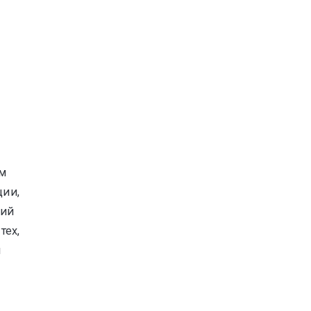
ы
им
ции,
лий
тех,
и