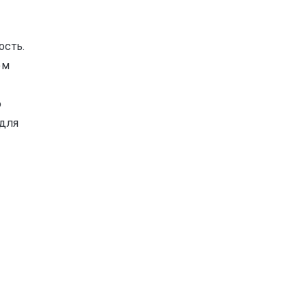
ость.
ом
о
 для