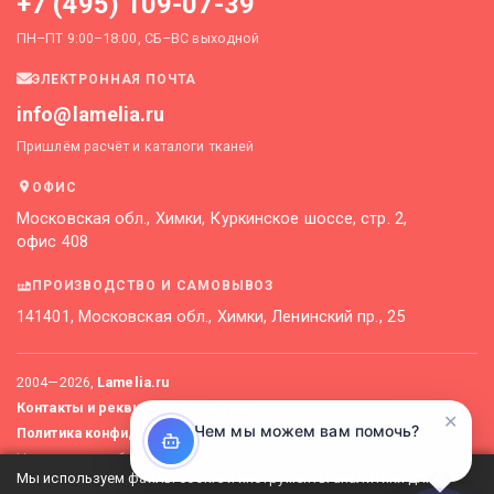
+7 (495) 109-07-39
ПН–ПТ 9:00–18:00, СБ–ВС выходной
ЭЛЕКТРОННАЯ ПОЧТА
info@lamelia.ru
Пришлём расчёт и каталоги тканей
ОФИС
Московская обл., Химки, Куркинское шоссе, стр. 2,
офис 408
ПРОИЗВОДСТВО И САМОВЫВОЗ
141401, Московская обл., Химки, Ленинский пр., 25
2004—
2026
,
Lamelia.ru
Контакты и реквизиты
Карта сайта
✕
Чем мы можем вам помочь?
Политика конфиденциальности
Не является публичной офертой. Актуальные цены уточняйте
Мы используем файлы cookie и инструменты аналитики для
у менеджеров.