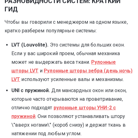
РАЗНОВИДНОСТИ СИСТЕМ: КРАТКИЙ
ГИД
Чтобы вы говорили с менеджером на одном языке,
кратко разберем популярные системы:
LVT (Louvolite).
Это системы для больших окон.
Если у вас широкий проем, обычная механика
может не выдержать веса ткани.
Рулонные
шторы LVT
и
Рулонные шторы зебра (день ночь)
LVT
используют усиленные валы и механизмы.
UNI с пружиной.
Для мансардных окон или окон,
которые часто открываются на проветривание,
отлично подходят
рулонные шторы УНИ-2 с
пружиной
. Они позволяют устанавливать штору
\"вверх ногами\" (короб снизу) и держат ткань в
натяжении под любым углом.