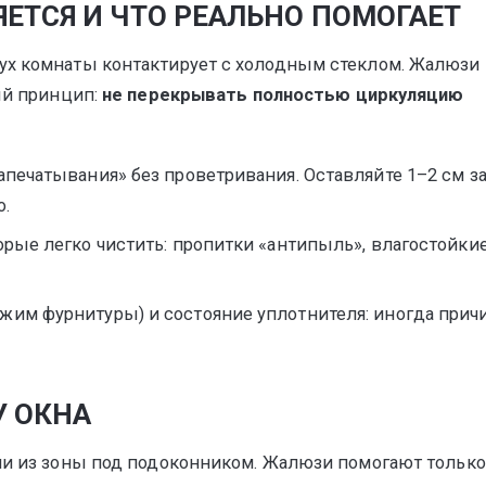
ЯЕТСЯ И ЧТО РЕАЛЬНО ПОМОГАЕТ
ух комнаты контактирует с холодным стеклом. Жалюзи
ый принцип:
не перекрывать полностью циркуляцию
апечатывания» без проветривания. Оставляйте 1–2 см з
о.
орые легко чистить: пропитки «антипыль», влагостойки
жим фурнитуры) и состояние уплотнителя: иногда прич
У ОКНА
или из зоны под подоконником. Жалюзи помогают только