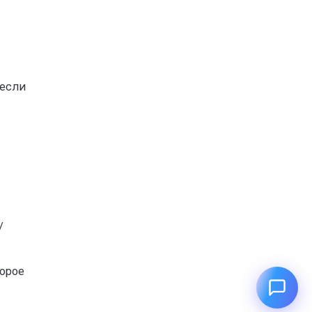
 если
/
торое