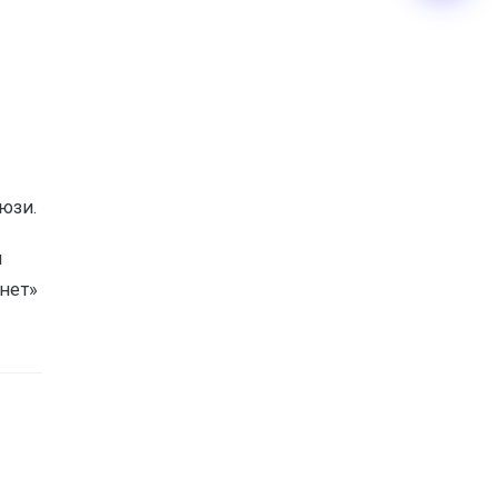
юзи.
и
янет»