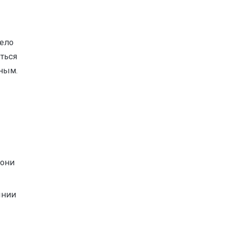
дело
яться
жным.
 они
янии