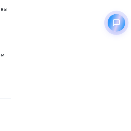
 вы
ом