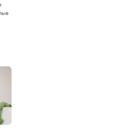
е
глые