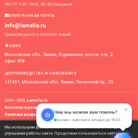
ПН–ПТ 9:00–18:00, СБ–ВС выходной
ЭЛЕКТРОННАЯ ПОЧТА
info@lamelia.ru
Пришлём расчёт и каталоги тканей
ОФИС
Московская обл., Химки, Куркинское шоссе, стр. 2,
офис 408
ПРОИЗВОДСТВО И САМОВЫВОЗ
141401, Московская обл., Химки, Ленинский пр., 25
2004—
2026
,
Lamelia.ru
Контакты и реквизиты
Карта сайта
✕
Чем мы можем вам помочь?
Политика конфиденциальности
Онлайн · работаем сегодня до 18:00
Не является публичной офертой. Актуальные цены уточняйте
Мы используем файлы cookie и инструменты аналитики для
у менеджеров.
улучшения работы сайта. Продолжая пользоваться сайтом, вы