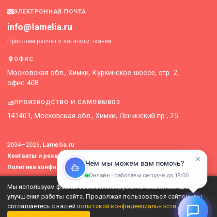
ЭЛЕКТРОННАЯ ПОЧТА
info@lamelia.ru
Пришлём расчёт и каталоги тканей
ОФИС
Московская обл., Химки, Куркинское шоссе, стр. 2,
офис 408
ПРОИЗВОДСТВО И САМОВЫВОЗ
141401, Московская обл., Химки, Ленинский пр., 25
2004—
2026
,
Lamelia.ru
Контакты и реквизиты
Карта сайта
✕
Чем мы можем вам помочь?
Политика конфиденциальности
Онлайн · работаем сегодня до 18:00
Не является публичной офертой. Актуальные цены уточняйте
Мы используем файлы cookie и инструменты аналитики для
у менеджеров.
улучшения работы сайта. Продолжая пользоваться сайтом, вы
соглашаетесь с нашей
политикой конфиденциальности
.