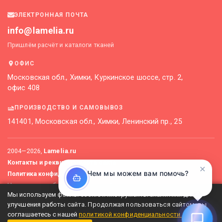
ЭЛЕКТРОННАЯ ПОЧТА
info@lamelia.ru
Пришлём расчёт и каталоги тканей
ОФИС
Московская обл., Химки, Куркинское шоссе, стр. 2,
офис 408
ПРОИЗВОДСТВО И САМОВЫВОЗ
141401, Московская обл., Химки, Ленинский пр., 25
2004—
2026
,
Lamelia.ru
Контакты и реквизиты
Карта сайта
✕
Чем мы можем вам помочь?
Политика конфиденциальности
Не является публичной офертой. Актуальные цены уточняйте
Мы используем файлы cookie и инструменты аналитики для
у менеджеров.
улучшения работы сайта. Продолжая пользоваться сайтом, вы
соглашаетесь с нашей
политикой конфиденциальности
.