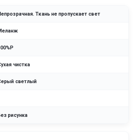
Непрозрачная. Ткань не пропускает свет
Меланж
100%P
Сухая чистка
Серый светлый
1
Без рисунка