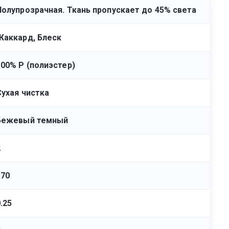
Полупрозрачная. Ткань пропускает до 45% света
Жаккард, Блеск
100% Р (полиэстер)
Сухая чистка
Бежевый темный
2
170
.25