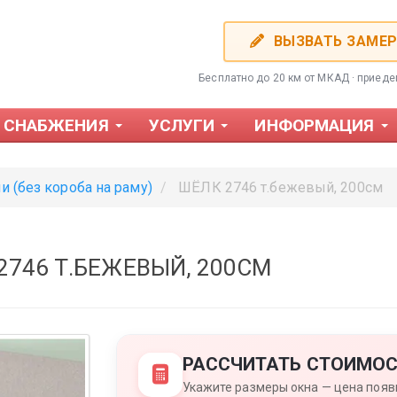
ВЫЗВАТЬ ЗАМЕ
Бесплатно до 20 км от МКАД · приед
 СНАБЖЕНИЯ
УСЛУГИ
ИНФОРМАЦИЯ
и (без короба на раму)
ШЁЛК 2746 т.бежевый, 200см
746 Т.БЕЖЕВЫЙ, 200СМ
Фотожалюзи
Пластиков
РАССЧИТАТЬ СТОИМОС
Укажите размеры окна — цена появи