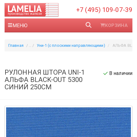
+7 (495) 109-07-39
МЕНЮ
КОРЗИНА
Главная
Уни-1 (с плоскими направляющими)
АЛЬФА BLACK-
РУЛОННАЯ ШТОРА UNI-1
В наличии
АЛЬФА BLACK-OUT 5300
СИНИЙ 250CM