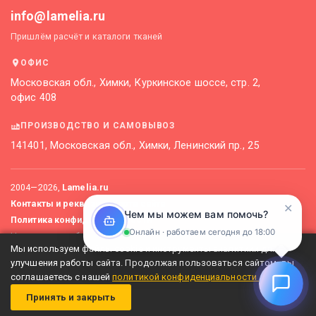
info@lamelia.ru
Пришлём расчёт и каталоги тканей
ОФИС
Московская обл., Химки, Куркинское шоссе, стр. 2,
офис 408
ПРОИЗВОДСТВО И САМОВЫВОЗ
141401, Московская обл., Химки, Ленинский пр., 25
2004—
2026
,
Lamelia.ru
Контакты и реквизиты
Карта сайта
✕
Чем мы можем вам помочь?
Политика конфиденциальности
Онлайн · работаем сегодня до 18:00
Не является публичной офертой. Актуальные цены уточняйте
Мы используем файлы cookie и инструменты аналитики для
у менеджеров.
улучшения работы сайта. Продолжая пользоваться сайтом, вы
соглашаетесь с нашей
политикой конфиденциальности
.
Принять и закрыть