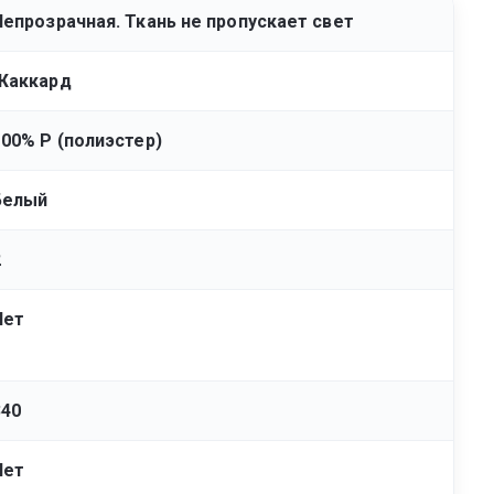
Непрозрачная. Ткань не пропускает свет
Жаккард
100% Р (полиэстер)
Белый
2
Нет
340
Нет