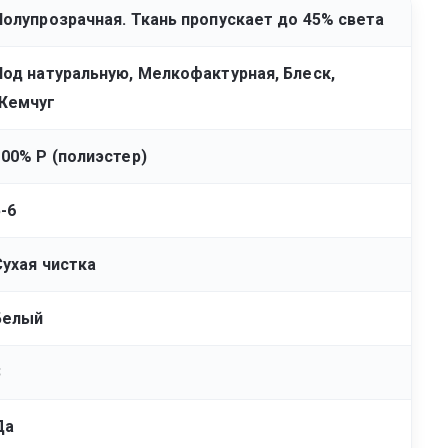
Полупрозрачная. Ткань пропускает до 45% света
Под натуральную, Мелкофактурная, Блеск,
Жемчуг
100% Р (полиэстер)
5-6
Сухая чистка
Белый
3
Да