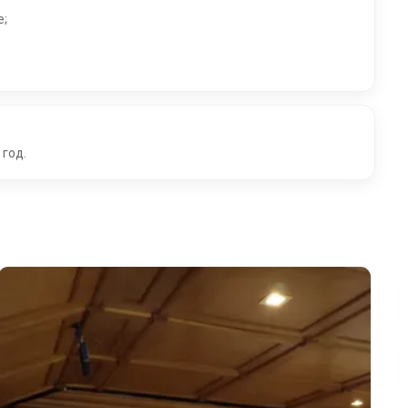
е;
 год.