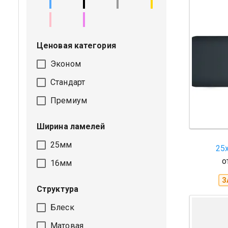
Ценовая категория
Эконом
Стандарт
Премиум
Ширина ламелей
25мм
25x
о
16мм
З
Структура
Блеск
Матовая