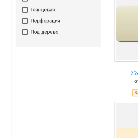
Глянцевая
Перфорация
Под дерево
25x
о
З