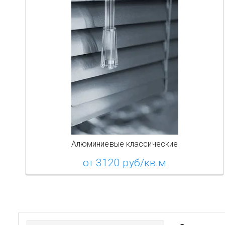
Мультифак
Алюминиевые классические
от 3120 руб/кв.м