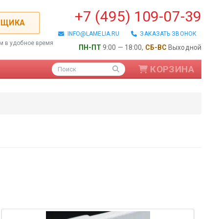
+7 (495) 109-07-39
РЩИКА
INFO@LAMELIA.RU
ЗАКАЗАТЬ ЗВОНОК
ем в удобное время
ПН-ПТ
9:00 — 18:00,
СБ-ВС
Выходной
КОРЗИНА
Поиск
ые / Алюминиевые