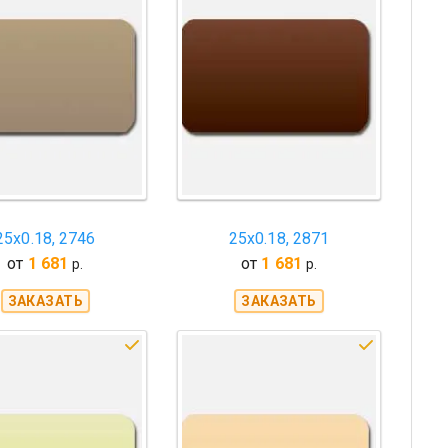
25x0.18, 2746
25x0.18, 2871
от
1 681
от
1 681
р.
р.
ЗАКАЗАТЬ
ЗАКАЗАТЬ