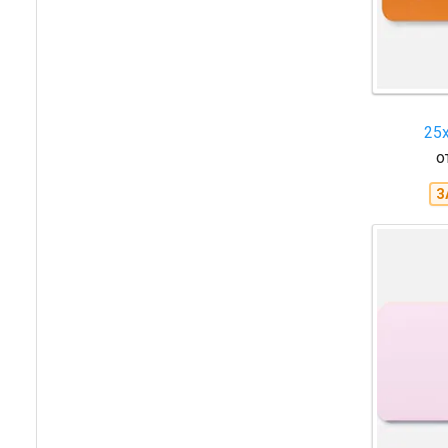
25x
о
З