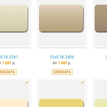
0.18, 2261
25x0.18, 2406
т
1 681
от
1 681
р.
р.
АКАЗАТЬ
ЗАКАЗАТЬ