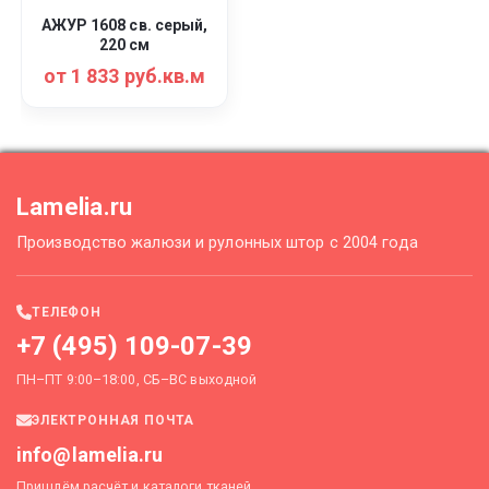
АЖУР 1608 св. серый,
220 см
от 1 833 руб.кв.м
Lamelia.ru
Производство жалюзи и рулонных штор с 2004 года
ТЕЛЕФОН
+7 (495) 109-07-39
ПН–ПТ 9:00–18:00, СБ–ВС выходной
ЭЛЕКТРОННАЯ ПОЧТА
info@lamelia.ru
Пришлём расчёт и каталоги тканей