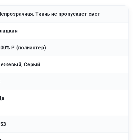
Непрозрачная. Ткань не пропускает свет
Гладкая
100% Р (полиэстер)
Бежевый, Серый
2
Да
253