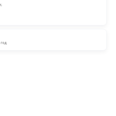
е;
 год.