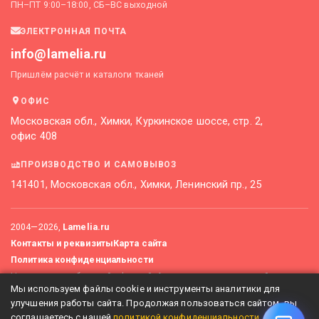
ПН–ПТ 9:00–18:00, СБ–ВС выходной
ЭЛЕКТРОННАЯ ПОЧТА
info@lamelia.ru
Пришлём расчёт и каталоги тканей
ОФИС
Московская обл., Химки, Куркинское шоссе, стр. 2,
офис 408
ПРОИЗВОДСТВО И САМОВЫВОЗ
141401, Московская обл., Химки, Ленинский пр., 25
2004—
2026
,
Lamelia.ru
Контакты и реквизиты
Карта сайта
Политика конфиденциальности
Не является публичной офертой. Актуальные цены уточняйте
Мы используем файлы cookie и инструменты аналитики для
у менеджеров.
улучшения работы сайта. Продолжая пользоваться сайтом, вы
соглашаетесь с нашей
политикой конфиденциальности
.