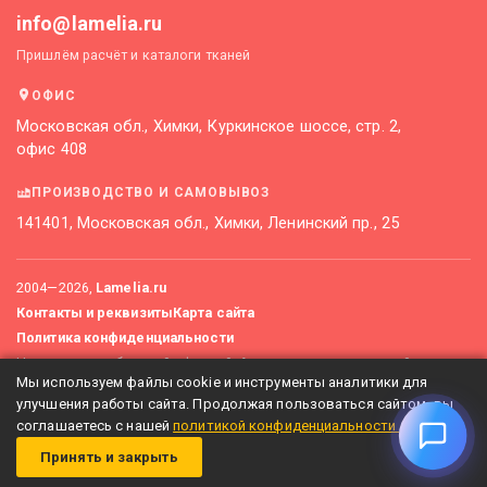
info@lamelia.ru
Пришлём расчёт и каталоги тканей
ОФИС
Московская обл., Химки, Куркинское шоссе, стр. 2,
офис 408
ПРОИЗВОДСТВО И САМОВЫВОЗ
141401, Московская обл., Химки, Ленинский пр., 25
2004—
2026
,
Lamelia.ru
Контакты и реквизиты
Карта сайта
Политика конфиденциальности
Не является публичной офертой. Актуальные цены уточняйте
Мы используем файлы cookie и инструменты аналитики для
у менеджеров.
улучшения работы сайта. Продолжая пользоваться сайтом, вы
соглашаетесь с нашей
политикой конфиденциальности
.
Принять и закрыть