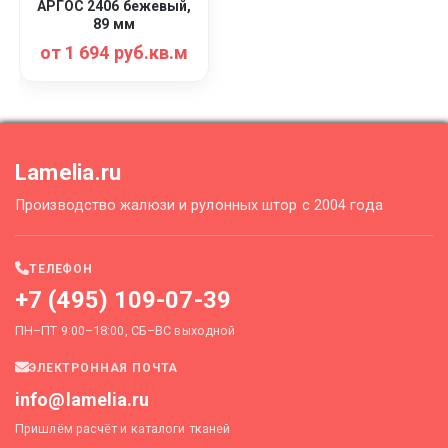
АРГОС 2406 бежевый,
89 мм
от 1 694 руб.кв.м
Lamelia.ru
Производство жалюзи и рулонных штор с 2004 года
ТЕЛЕФОН
+7 (495) 109-07-39
ПН–ПТ 9:00–18:00, СБ–ВС выходной
ЭЛЕКТРОННАЯ ПОЧТА
info@lamelia.ru
Пришлём расчёт и каталоги тканей