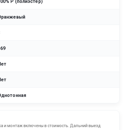
100% Р (полиэстер)
Оранжевый
3
169
Нет
Нет
Однотонная
ка и монтаж включены в стоимость. Дальний выезд