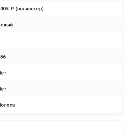
100% Р (полиэстер)
Белый
E
156
Нет
Нет
Полоса