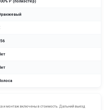
100% Р (полиэстер)
Оранжевый
E
156
Нет
Нет
Полоса
ка и монтаж включены в стоимость. Дальний выезд